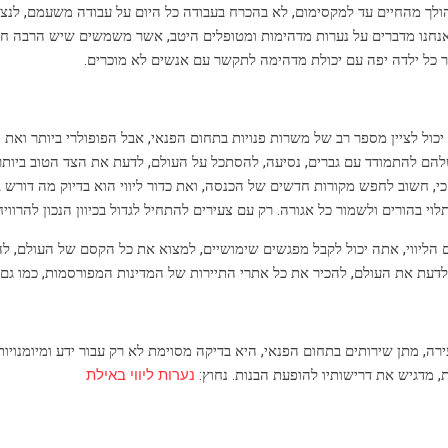
הולך מהחיים עד למקסימום, לא בהכרח בעבודה כל היום על עבודה משעמם, לנצח
נחנו מדברים על נערות מדהימות ומטופלים היטב, אשר משמשים שיש הרבה חיים, ל
 כל ילדה יפה עם יכולת מדהימה לתקשר עם אנשים לא מוכרים.
כול לציין מספר רב של משרות פנויות בתחום הפנאי, אבל הפופולרי ביותר ואת הפו
הם להתמודד עם גברים, נסיעה, להסתכל על העולם, לדעת את הצד הטוב ביותר. 
י, חשוב לחפש מקורות חדשים של הכנסה, ואת כדור ליווי הוא בדיוק מה דורש בנו
לוי בהורים ולשמור כל אגורה. רק עם צעירים להתחיל לגדול בכיוון הנכון להרוויח
 הליווי, אתה יכול לקבל מפגשים שימושיים, למצוא את כל הקסם של העולם, ל
עת את העולם, להכיר את כל אתרי התיירות של המדינות המפורסמות, כמו גם לנ
ה, מתן שירותים בתחום הפנאי, היא בדיקה מסוימת לא רק עבור ידע ומיומנויות, כ
ת, מדגיש את דרישותיו להופעת הבנות. נחוץ:
נערות ליווי באילת