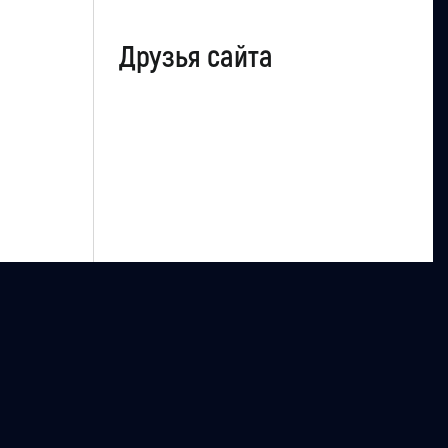
Друзья сайта
uCoz