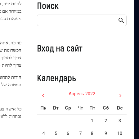
Поиск
לחיות יפה, 
במיוחד אם א
מפוארת עבור
עד כה, אתה י
Вход на сайт
הכשרונות של
צריך לתמוך כ
צריך להיות ת
Календарь
הודות לתחום
המטרה של לד
Апрель 2022
Пн
Вт
Ср
Чт
Пт
Сб
Вс
כל אישה צעיר
נבחרות ללוו
1
2
3
4
5
6
7
8
9
10