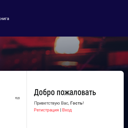
книга
Добро пожаловать
17:23
Приветствую Вас
,
Гость
!
Регистрация
|
Вход