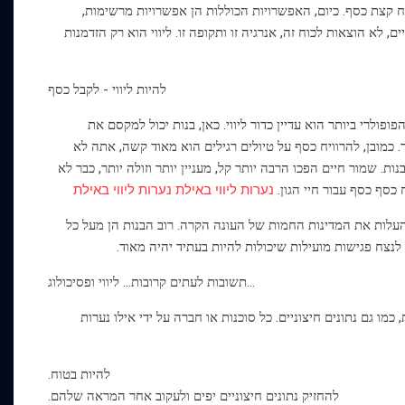
 קצת כסף. כיום, האפשרויות הכוללות הן אפשרויות מרשימות,
א הוצאות לכוח זה, אנרגיה זו ותקופה זו. ליווי הוא רק הזדמנות
להיות ליווי - לקבל כסף
פולרי ביותר הוא עדיין כדור ליווי. כאן, בנות יכול למקסם את
כמובן, להרוויח כסף על טיולים רגילים הוא מאוד קשה, אתה לא
ת. שמור חיים הפכו הרבה יותר קל, מעניין יותר וזולה יותר, כבר לא
 כסף כסף עבור חיי הגון.
נערות ליווי באילת
נערות ליווי באילת
העלות את המדינות החמות של העונה הקרה. רוב הבנות הן מעל כל
צח פגישות מועילות שיכולות להיות בעתיד יהיה מאוד.
תשובות לעתים קרובות... ליווי ופסיכולוג...
מו גם נתונים חיצוניים. כל סוכנות או חברה על ידי אילו נערות
להיות בטוח.
להחזיק נתונים חיצוניים יפים ולעקוב אחר המראה שלהם.