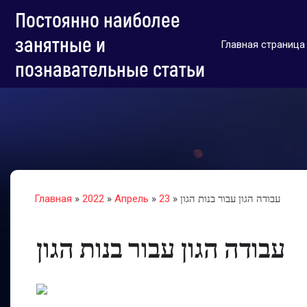
Постоянно наиболее
занятные и
Главная страница
познавательные статьи
» עבודה הגון עבור בנות הגון
23
»
Апрель
»
2022
»
Главная
עבודה הגון עבור בנות הגון