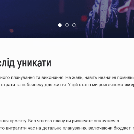
1
2
3
слід уникати
ного планування та виконання. На жаль, навіть незначні помилк
втрати та небезпеку для життя. У цій статті ми розглянемо
сме
ня проекту. Без чіткого плану ви ризикуєте зіткнутися з
о витратити час на детальне планування, включаючи бюджет, т