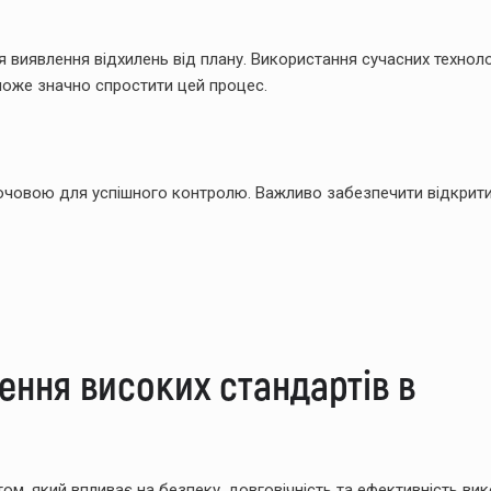
 виявлення відхилень від плану. Використання сучасних технолог
може значно спростити цей процес.
лючовою для успішного контролю. Важливо забезпечити відкрит
ення високих стандартів в
ом, який впливає на безпеку, довговічність та ефективність ви