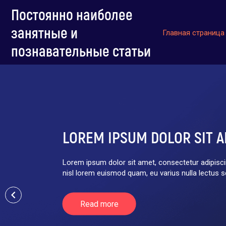
Постоянно наиболее
занятные и
Главная страница
познавательные статьи
LOREM IPSUM DOLOR SIT 
Lorem ipsum dolor sit amet, consectetur adipiscing
nisl lorem euismod quam, eu varius nulla lectus sed
keyboard_arrow_left
Read more
Read more
Read more