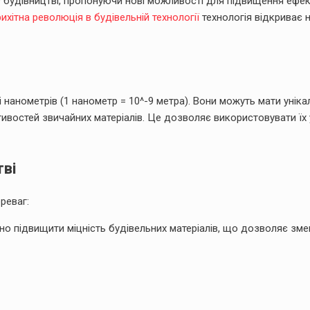
 будівництві, пропонуючи нові можливості для підвищення ефек
ихітна революція в будівельній технології
технологія відкриває н
і нанометрів (1 нанометр = 10^-9 метра). Вони можуть мати уніка
астивостей звичайних матеріалів. Це дозволяє використовувати їх 
тві
реваг:
о підвищити міцність будівельних матеріалів, що дозволяє зм