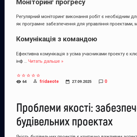
Моніторинг прогресу
Регулярний моніторинг виконання робіт є необхідним для
як програмне забезпечення для управління проектами, 
Комунікація з командою
Ефективна комунікація з усіма учасниками проекту є к
інф
...
Читать дальше »
fridaeote
0
64
27.09.2025
Проблеми якості: забезпеч
будівельних проектах
Якість будівельних проектів є критично важливим аспект