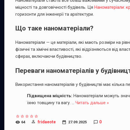
Наноматеріали стають все більш важливими у сучасному
міцності та довговічності будівель. Ця
Наноматеріали: кр
горизонти для інженерії та архітектури.
Що таке наноматеріали?
Наноматеріали — це матеріали, які мають розміри на рівн
фізичні та хімічні властивості, які відрізняються від вл
сферах, включаючи будівництво.
Переваги наноматеріалів у будівниц
Використання наноматеріалів у будівництві має кілька пе
Підвищена міцність:
Наноматеріали можуть значн
їхню товщину та вагу.
...
Читать дальше »
fridaeote
0
64
27.09.2025