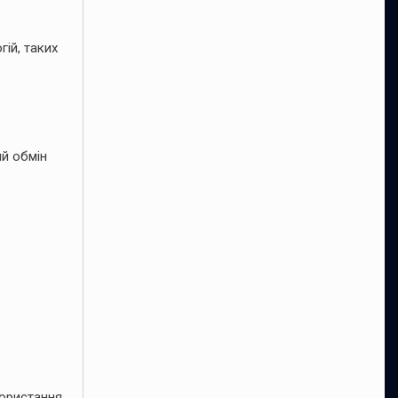
ій, таких
ий обмін
користання