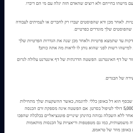
 מישהו בחייהם ולא רוצים שהאדם הזה יגלה עם מי הם דיברו.
יות. לאחר מכן ודא שהפוסטים יעברו רק לחברים או לעמיתים לעבודה
 שהפוסטים שלך מוגדרים כפרטיים.
דקות עד שתמצא פרטיות ולאחר מכן שנה את הגדרות הפרטיות שלך
למישהו רשות לפני שהוא נותן לו לראות מה אתה כותב!
ור של דף האינטרנט. הפשטה הדרגתית של דף אינטרנט עלולה לגרום
ירה של הבגדים.
ן שכסף הוא דל באופן כללי. לדוגמה, כאשר ההשקעות שלך מתחילות
להצטמצם, הכספים שלך מתדלדלים, המוסך צריך לצבוע מחדש לחלוטין, ואמא שלך צריכה 5,000 דולר לטיפול בסרטן. אם הפשטה אינה מספקת זרם הכנסה
אחר ללא השכלה גבוהה בהינתן שינויים פוטנציאליים בכלכלה שהפכו
רה משמעותית, כמו גם מטפטפות וריאציות על הכנסות מותאמות
 באופן מוזר של טראמפ;