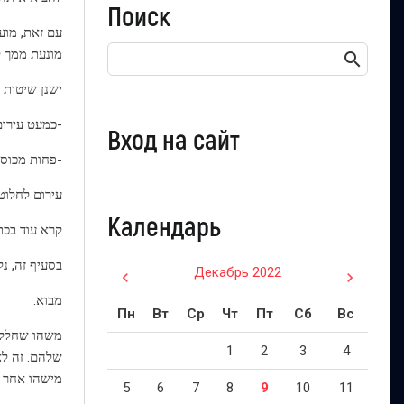
Поиск
עם זאת, מוע
מונעת ממך ל
ישנן שיטות 
-כמעט עירום
Вход на сайт
-פחות מכוסה
עירום לחלוט
Календарь
קרא עוד בכתובת ikihow.com/Strip
בסעיף זה, נלמד אותך כיצד להס
Декабрь 2022
מבוא:
Пн
Вт
Ср
Чт
Пт
Сб
Вс
משהו שחלק מ
1
2
3
4
שלהם. זה לא
מישהו אחר ב
5
6
7
8
9
10
11