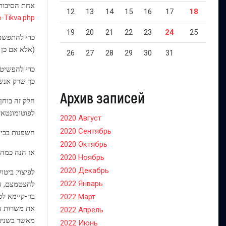
אחת הסיבות 
12
13
14
15
16
17
18
h-Tikva.php
19
20
21
22
23
24
25
כדי להתפשט 
(אלא אם כן 
26
27
28
29
30
31
כדי להפשיט 
כך שרק אנשי
Архив записей
חלק זה בוחן
לפוטומונטאז
2020 Август
2020 Сентябрь
חשפנות בבית
2020 Октябрь
אז הנה כמה 
2020 Ноябрь
2020 Декабрь
לפיצוי: ביט
2022 Январь
בר-קיימא לט
2022 Март
את משרות הצ
2022 Апрель
מאשר בשנים 
2022 Июнь