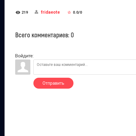
fridaeote
219
0.0
/
0
Всего комментариев
:
0
Войдите:
Отправить