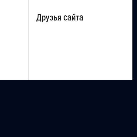
Друзья сайта
uCoz