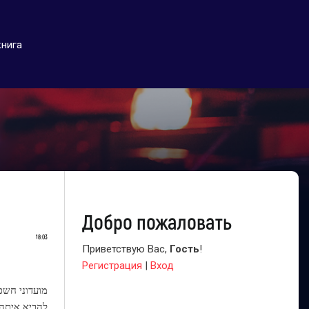
книга
Добро пожаловать
18:03
Приветствую Вас
,
Гость
!
Регистрация
|
Вход
מועדוני חשפנ
להביא איתה 