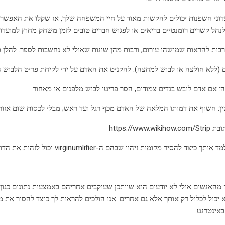
דוני חשפנות יכולים להקשות מאוד על חיי המשפחה שלך, אז שקלו את האפשרו
נהל קשרים רומנטיים בריאים או לפגוש חברים טובים לזמן משחק מחוץ למועדון
רבות להראות שמישהו עירום, ורבות מהן שונות שאולי לא נחשבות לספר. להלן פ
 (ללא חולצה או לבוש למחצה): להקניט את האדם על ידי לקיחת פריט הלבוש ה
: אם אדם לובש בגדים צמודים, הסר פריטי לבוש מלפנים או מאחור
ין: חשוף את דמותו המלאה של האדם מכף רגל ועד ראש; מבלי לכסות שום אזור
https://www.w
יר מקומות זיהוי שבהם ה-virginumlifier יכול לזהות את הדואר האלקטרוני שלך, הודעות מולטימדיה ותוכן אחר.
האנשים אולי לא יודעים הוא שייתכן שעוקבים אחריהם באמצעות נתונים כגון 
 יכול לכלול רק אותך אלא גם אחרים. אנו הולכים להראות לך כיצד להסיר את מ
אינטרנט.