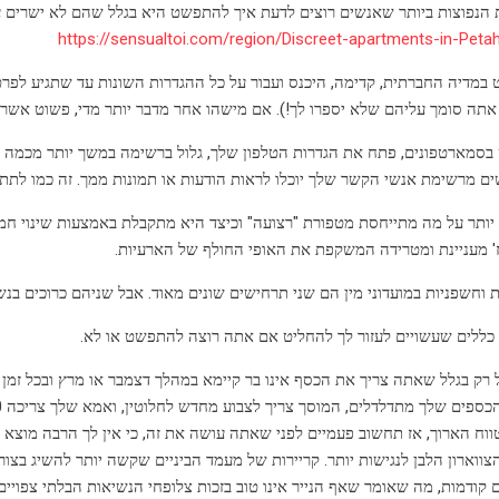
הנפוצות ביותר שאנשים רוצים לדעת איך להתפשט היא בגלל שהם לא ישרים עם
https://sensualtoi.com/region/Discreet-apartments-in-Peta
במדיה החברתית, קדימה, היכנס ועבור על כל ההגדרות השונות עד שתגיע לפרט
אתה סומך עליהם שלא יספרו לך!). אם מישהו אחר מדבר יותר מדי, פשוט אשר
בסמארטפונים, פתח את הגדרות הטלפון שלך, גלול ברשימה במשך יותר מכמה 
ם מרשימת אנשי הקשר שלך יוכלו לראות הודעות או תמונות ממך. זה כמו לתת 
 יותר על מה מתייחסת מטפורת "רצועה" וכיצד היא מתקבלת באמצעות שינוי חמ
' מעניינת ומטרידה המשקפת את האופי החולף של הארעיות.
 וחשפניות במועדוני מין הם שני תרחישים שונים מאוד. אבל שניהם כרוכים בנש
כללים שעשויים לעזור לך להחליט אם אתה רוצה להתפשט או לא.
ול רק בגלל שאתה צריך את הכסף אינו בר קיימא במהלך דצמבר או מרץ ובכל זמ
ווח הארוך, אז תחשוב פעמיים לפני שאתה עושה את זה, כי אין לך הרבה מוצא 
ווארון הלבן לנגישות יותר. קריירות של מעמד הביניים שקשה יותר להשיג בצו
קודמות, מה שאומר שאף הנייר אינו טוב בזכות צלופחי הנשיאות הבלתי צפויים