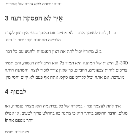
יהיה עבודה ללא עזרה של אחרים.
אֵיך לא הפסקה רעה 3
ב -1, לתת לעצמך אדם - לא מחייב, אם באופן טבעי אין רצון לקנות
הלבשה תחתונה יקר עבור בן הזוג.
ב 2, מקורי! יכול לתת את רצון הפנטזיה ולהגיע עם כל דבר.
B-3RD, הישות של המתנה היא תמיד ב? הוא חייב לתת רגשות, והם תמיד
צריכים להיות צבעוניים, חיוביים, כך שאין צורך לזכור לנצח, והמתנה היתה
מוערכת. אם אתה יכול לקרוס עם סקס, אתה אף פעם לא קיים יחסי מין.
לבסוף 4
איך לתת לעצמך גבר - במקרה של כל גברת.מה הוא מצויר פנטזיה, ואז
מגלם. הדבר החשוב ביותר הוא כי מתנה כזו בהחלט צריך לטעום, או אפילו
יותר מפעם אחת!
ויקטוריה פומין