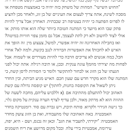
"החוש השישי". המהות של משחק כזה יהיה כי באמצעות מטפחת או
מסכה לשינה, אתה צריך לעצום את העיניים של בן זוג, ולאחר מכן להציע
לו לפרוס הפתעה כי יהיה בעטיפה רב שכבתית. האחרון אבל צריך להיות
פתק שבו הוא מיועד כי המתנה הטובה ביותר שלה הוא אותו מותק. או
אולי לצוד לחשוב ולא רק לתת לעצמך, אבל גם מזמן צפוי חוויות במיטה?
ואז בחבילה האחרונה זה יהיה אפשרי, למשל, צעצוע מין. זה הופך את
האיש לא לחכות! את האפשרות הברורה לנגב בקשת, ולמה לא? אחרי
הכל, כמה אנשים לא צריכים הרבה כדי להיות מעוררים או לשמוח. אבל
לפחות מה יצירתי מוזמן! עוגה ענקית. ובכן, או תיבה רגילה. אתה יכול לפני
הגעתו של בן הזוג או לבחור להתקשר ולומר כי הסודות לרסן קשה, כי
המתנה שלו הוא מקרר חדש עם שעון חכם. האיש מגיע הביתה, ובין החדר
יש קופסה גדולה עם קשת (ניתן לשאול את הקופסה בחנות, לחתוך
וללבוש עליהם, מחכה לשעה של x). האהוב יכול להתעלם מהתיבה אם
ההווה הוא לא מרתק מאוד, ולכן עדיף לצרף הערה ענקית על מקום גלוי,
כך גישה הגירוי ולקרוא. פותח תיבת, ויש גברת עם סוד. רומנטיקה בחדר
האמבטיה. באה האהובה שלו מהעבודה, ואת בן הזוג צועק מחדר
האמבטיה: "יקירתי, להעביר את הגב". וכאן זה נכנס, ושם - היא, יפה,
עירומה, אמבטיות בירי עלה. ובכל מקום מרושע את ריח השמנים