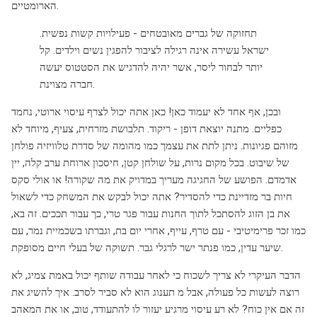
הארומטיים.
תחזוקה של גברים מאובטחים - פעילויות קשות נפשית.
ישראל עשירה אינה רגילה לציבור להפגין נשים וילדים. קל
יותר לבחור ליסר, אשר יהיה להדגיש את הסטטוס יעשה
חברה מצוינת.
ובכן, אף אחד לא יעמוד כאן! כאן אתה יכול לצרף עיסוי ארוטי, נחמד
כפליים. מתנה יוצאת דופן - ריקוד. תלבושת מזרחית, צעיף, מיוחד לא
מזוהם פגיונות. ניתן לתת את עצמך כמו מהומה של סדרת טלוויזיה פולחן
של שיבוט. בכל מקום נרות, על שולחן קטן, חיסכון ארוחת ערב קלה, יין
אדמדם. הפושע של החגיגה מעריך במדויק את מה שקורה! או אולי סקס
חיות בר מזדיינת כדי להסדיר? אתה יכול לבקש את המשחק כדי לשאול
את בן הזוג להסתכל לתוך החנות עבור פגר טרי, כך עבור תככים. זה בא,
כמו זכר פרימיטיבי - עם טרף, עייף, אחרי יום בת, וגברתו בשכמיית נמר, עם
שיער עדין, כמו פנתר ישר לרגלי גבר. תשוקה של בעלי חיים מסופקת.
הדבר העיקרי לא צריך לשכוח כי לאחר עבודה שותף יכול באמת צמיג, לא
רוצה לעשות כל פעולה, אבל מ תענוג הוא לא סביר לסרב. איך להשיג את
זה אם אין כוח? לא רע עיסוי מרגיע יעזור לו להתעודד, טוב, או את המאהב