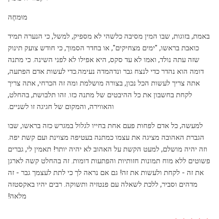
מוּמחֶה
באמת, בזוגות, שבו המין מסיבה כלשהי לא מספיק, למשל, כי הנערה תמיד
כואבת בראשו, "ימים מצחיקים", או בחדר הסמוך, כי חודש צועק תינוק
שזה עתה נולד, ואמו לא עד סקס, היא אפילו לא לפני השינה. כי מתנה
דומה הוא נהדר כדי לנצח גבר ונדהמדה נעימה.כדי לעשות אדם הפתעה,
אתה צריך לעשות הכל נכון, בצורה מושלמת ומה זה הכרחי, אתה צריך
לקחת בחשבון את כל ההיבטים של מתנה כזו. זהו תלבושת, בהחלט,
והאווירה, והמקום של חגיגה זו לשניים.
למעשה, כל אדם לפחות פעם אחת בחייו לגלול במגרש כזה בראשו, שבו
הגברת האהובה מציגה את עצמו כמתנה בעטיפה מצוינת ועם קשת יפה.
וזה יהיה מושלם, למעט הקשת על האהוב לא יהיה יותר! תאמין לי, גברים
פשוטים ללא מוח תמונות חזותיות והפתעות דומות. זה בהחלט קשה לארגן
את זה - לקחת ולעשות את זה! גם אם נראה לך כי לתת לעצמך גבר - זה
מדהים וסביר, ללכת לשאלה עם פנטזיה ותשוקה. רבים יהיו באקסטזה
מלאה!