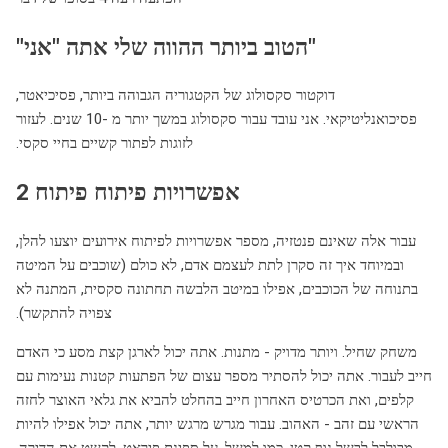
"הטוב ביותר ההווה שלי אתה "אני"
דוקטור סקסולוג של הקטגוריה הגבוהה ביותר, פסיכיאטר,
פסיכואנליטיקאי. אני עובד עבור סקסולוג במשך יותר מ -10 שנים. לעזור
לזוגות לפתור קשיים בחיי סקסי.
אפשרויות פיתוח פיתוח 2
עבור אלה שאינם פנטזיה, מספר אפשרויות לפיתוח אירועים יוצעו להלן,
ובמיוחד איך זה סקרן לתת לעצמם אדם, לא כולם (שוכבים על המיטה
בתנוחה של הכוכבים, אפילו במיטב הלבשה תחתונה סקסית, המתנה לא
צפויה להתקשר).
משחק שחיל. ויותר מדויק - מתנות. אתה יכול לארגן קצת מסע כי האדם
חייב לעבור. אתה יכול להסתיר מספר עצום של הפתעות קטנות נעימות עם
קלפים, ואת הכרטיס האחרון חייב בהחלט להביא את גלאי האוצר לחזה
הראשי עם זהב - האהוב. עבור מגרש מרגש יותר, אתה יכול אפילו להיות
מבולבל לבשל נוף קטן, כמו למשל, על ספינת פיראט, לקשט את הדירה.