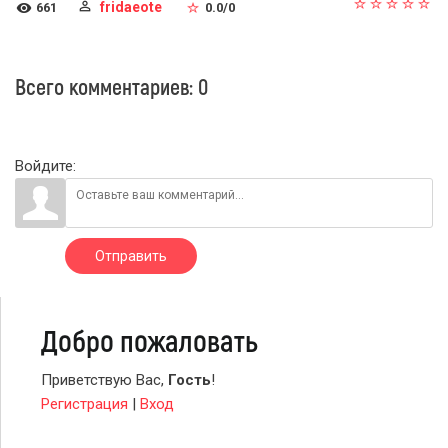
fridaeote
661
0.0
/
0
Всего комментариев
:
0
Войдите:
Отправить
Добро пожаловать
Приветствую Вас
,
Гость
!
Регистрация
|
Вход