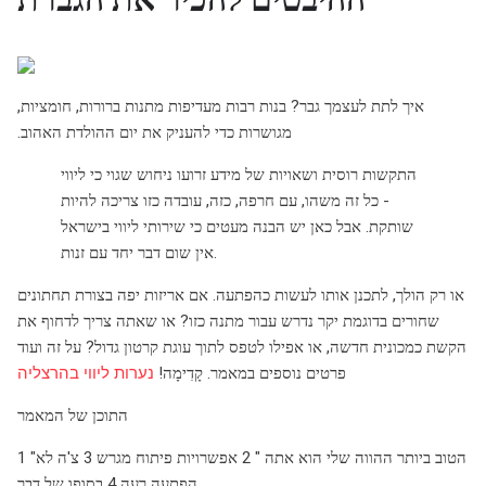
איך לתת לעצמך גבר? בנות רבות מעדיפות מתנות ברורות, חומציות,
מגושרות כדי להעניק את יום ההולדת האהוב.
התקשות רוסית ושאויות של מידע זרועו ניחוש שגוי כי ליווי
- כל זה משהו, עם חרפה, כזה, עובדה כזו צריכה להיות
שותקת. אבל כאן יש הבנה מעטים כי שירותי ליווי בישראל
אין שום דבר יחד עם זנות.
או רק הולך, לתכנן אותו לעשות כהפתעה. אם אריזות יפה בצורת תחתונים
שחורים בדוגמת יקר נדרש עבור מתנה כזו? או שאתה צריך לדחוף את
הקשת כמכונית חדשה, או אפילו לטפס לתוך עוגת קרטון גדול? על זה ועוד
פרטים נוספים במאמר. קָדִימָה!
נערות ליווי בהרצליה
התוכן של המאמר
1 "הטוב ביותר ההווה שלי הוא אתה " 2 אפשרויות פיתוח מגרש 3 צ'ה לא
הפתעה רעה 4 בסופו של דבר