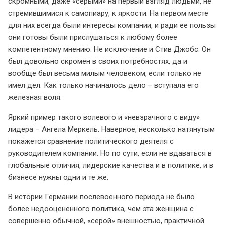
скромными, даже «серыми» на первый взгляд людьми, не
стремившимися к самопиару, к яркости. На первом месте
для них всегда были интересы компании, и ради ее пользы
они готовы были прислушаться к любому более
компетентному мнению. Не исключение и Стив Джобс. Он
был довольно скромен в своих потребностях, да и
вообще был весьма милым человеком, если только не
имел дел. Как только начиналось дело – вступала его
железная воля.
Яркий пример такого волевого и «невзрачного с виду»
лидера – Ангела Меркель. Наверное, несколько натянутым
покажется сравнение политического деятеля с
руководителем компании. Но по сути, если не вдаваться в
глобальные отличия, лидерские качества и в политике, и в
бизнесе нужны одни и те же.
В истории Германии послевоенного периода не было
более недооцененного политика, чем эта женщина с
совершенно обычной, «серой» внешностью, практичной