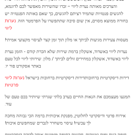
והצרכים מאותה נערת ליווי – זכרו שהשירות מאפשר לכם לדוגמא,
להגשים פנטזיות שתמיד רציתם להגשים, כך שאם באותה הפנטזיה יש
בחורה ממוצא מסוים, אין שום סיבה שתתפשרו על הפרמטר הזה.
נערות
ליווי
מעסות צעירות מגיעות לביתך או מלון תוך זמן קצר לעיסוי מקצועי אמיתי!
נערות ליווי באשדוד, אשקלון ברמת שירות שלא הכרת קודם - הזמן נערת
ליווי באשדוד, אשקלון במחירים זולים לביתך / מלון. שירותי ליווי לכל טעם
באתר אסקורט פור יו.
דירות דיסקרטיות ברחובותדירות דיסקרטיות ברחובות בישראל
נערות ליווי
פרטיות
תמנעו מעצמכם את הנאות החיים בערב בלתי שגרתי שיותיר בכם טעם של
עוד.
אירוח פרטי ודיסקרטי לחלוטין, מפנקת איכותית ברמה הכי גבוהה מחכה
לך עכשיו! עיסוי משחרר לגברים שמחפשים איכות!
חיפה בנות יפות וצעירות, חדשות בחיפה מזמינות אותך לדירה דיסקרטית