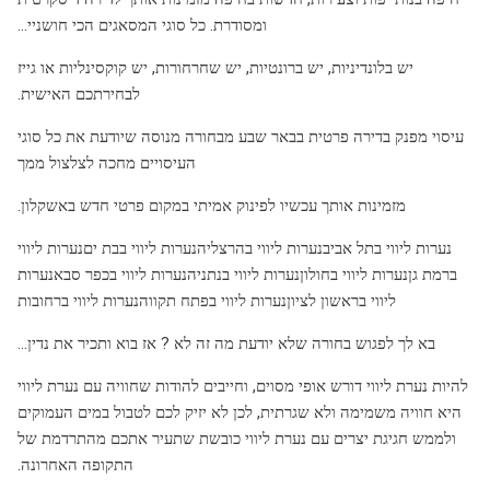
ומסודרת. כל סוגי המסאגים הכי חושניי...
יש בלונדיניות, יש ברונטיות, יש שחרחורות, יש קוקסינליות או גייז
לבחירתכם האישית.
עיסוי מפנק בדירה פרטית בבאר שבע מבחורה מנוסה שיודעת את כל סוגי
העיסויים מחכה לצלצול ממך
מזמינות אותך עכשיו לפינוק אמיתי במקום פרטי חדש באשקלון.
נערות ליווי בתל אביבנערות ליווי בהרצליהנערות ליווי בבת יםנערות ליווי
ברמת גןנערות ליווי בחולוןנערות ליווי בנתניהנערות ליווי בכפר סבאנערות
ליווי בראשון לציוןנערות ליווי בפתח תקווהנערות ליווי ברחובות
בא לך לפגוש בחורה שלא יודעת מה זה לא ? אז בוא ותכיר את נדין…
להיות נערת ליווי דורש אופי מסוים, וחייבים להודות שחוויה עם נערת ליווי
היא חוויה משמימה ולא שגרתית, לכן לא יזיק לכם לטבול במים העמוקים
ולממש חגיגת יצרים עם נערת ליווי כובשת שתעיר אתכם מהתרדמת של
התקופה האחרונה.