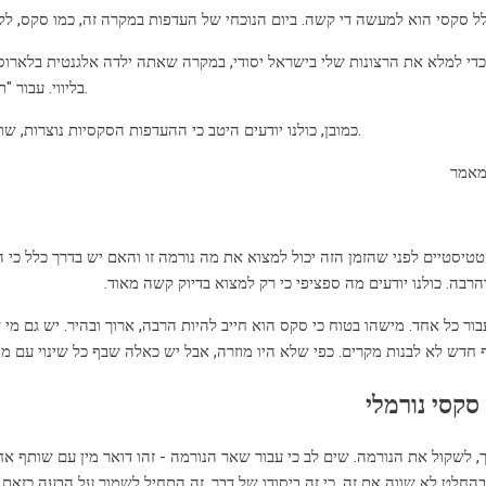
ל סקסי הוא למעשה די קשה. ביום הנוכחי של העדפות במקרה זה, כמו סקס, ללא 
כדי למלא את הרצונות שלי בישראל יסודי, במקרה שאתה ילדה אלגנטית בלארוס. 
בליווי. עבור "תאריכים" עם גבר מישראל אתה יכול להרוויח חודש מ 3000 יורו.
כמובן, כולנו יודעים היטב כי ההעדפות הסקסיות נוצרות, שונות ויכולות לסמוך לא כל כך מאדם, למשל, מהארץ שבה הוא חי ובכלל.
מאמר
סטטיסטיים לפני שהזמן הזה יכול למצוא את מה נורמה זו והאם יש בדרך כלל כ
הרבה. כולנו יודעים מה ספציפי כי רק למצוא בדיוק קשה מאוד.
ור כל אחד. מישהו בטוח כי סקס הוא חייב להיות הרבה, ארוך ובהיר. יש גם מי 
 חדש לא לבנות מקרים. כפי שלא היו מוזרה, אבל יש כאלה שבף כל שינוי עם מי
סקסי נורמלי
ך, לשקול את הנורמה. שים לב כי עבור שאר הנורמה - זהו דואר מין עם שותף א
בהחלט לא שווה את זה, כי זה ביסודו של דבר, זה התחיל לשמור על הבעה כזאת 