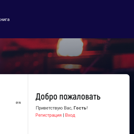
книга
Добро пожаловать
01:19
Приветствую Вас
,
Гость
!
Регистрация
|
Вход