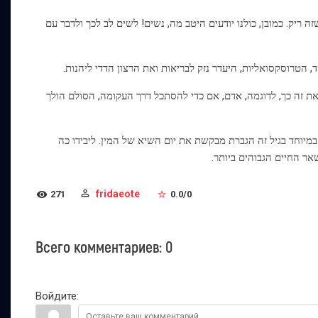
 ריק. כמובן, כולנו יודעים היטב מה, נשים! לשים לב לכך ולדבר עם
 הטרוסקסואליות, היעדר נזק לבריאות ואת הרצון הדדי ליהנות.
את זה כך, לדוגמה, אדם, אם כדי להסתכל דרך העקומה, הסולם הולך
ד 30-35 שנים. ואפילו לא צריך לומר כי במיוחד בגיל זה הגברת מבקשת את יום השיא של המין. ליבידו כה
שאר החיים הגבוהים ביותר.
fridaeote
271
0.0
/
0
Всего комментариев
:
0
Войдите: