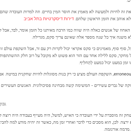
ם.
ת זה לחיות ולמעשה לא מאמץ את חוסר המין בחיים. וזה למרות העובדה שהם הי
א אוהב את הזמן הראשון שלהם.
דירות דיסקרטיות בתל אביב
 האחוז של אנשים כאלה היה שווה כמו הרבה מאיתנו כל הזמן אומר, לבד, אבל לאח
 משנה איך כל שנה מספר אלה שאינם צריך סקס, מגדילה.
, סוף סוף, מאמינים כי סקס אקראי יכול לקרות רק עם זר, אבל השקפת עולם זו 
מחקר, סקס ללילה אחד עם הזר הוא פשוט לא מקובל על רוב חלק ההשתתפות 
קה של גברים עשירים - המשימה קשה מבחינה פסיכולוגית. האנשים העשירים ש
נכון, האחוז הוא פחות משמעותית מאשר נשים, אבל כל כך, עובדה נשארת.
שחק זה מוסברת על ידי העובדה כי האיש, למשל, היה מעייף בעבודה היה רוצה ל
 ירצה. לכן, הוא מסכים כדי לדבר ואחרי זמן מה, כאשר זה יהיה מודע למה להביא
 מדמה אורגזמה.