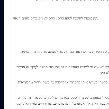
אין אכפת להיכנס למגע סקסי; סקס לא נזק; כולם נהנים הנאה.
ת הפירות כדי להראות בבירור, מה למצוא, מה הנורמה המינית,
 כך נושאים גם למרות העובדה כי זה למטרות מחקר. לְגַמרֵי זה אפשרי
א היה.
לה כנראה לגבי נכון, כפי שכולם אומרים, את הכיוון הסקסי של אנשים למעשה, זה nonreal. מישהו מעדיף אותו להסתיר או להכריז על משהו רחוק מהמציאות.
לל, באופן כללי, צריך סקס. כמו כן, יש לזכור כי כל אחד מהסקרים
 עבור חלק, איך אנחנו כל הזמן מדברים, אורח חיים כזה הוא נורמלי