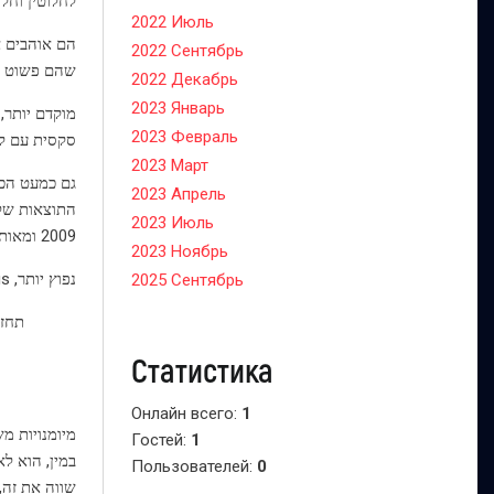
לחלוטין וחלי
2022 Июль
הם אוהבים א
2022 Сентябрь
שהם פשוט ל
2022 Декабрь
2023 Январь
מוקדם יותר,
2023 Февраль
סקסית עם לא
2023 Март
גם כמעט הכל
2023 Апрель
התוצאות של 
2023 Июль
2009 ומאותו זמן כמעט יכול כמעט לְהַחלִיף.
2023 Ноябрь
נפוץ יותר, erroneous, השקפת העולם מציע כי רק בנות מסוגלות להיות שחקנית במיטה. אבל הנה הפתעה - גברים גם לדמות.
2025 Сентябрь
תחזו
Статистика
Онлайн всего:
1
מיומנויות מ
Гостей:
1
במין, הוא לא
Пользователей:
0
שווה את זה,