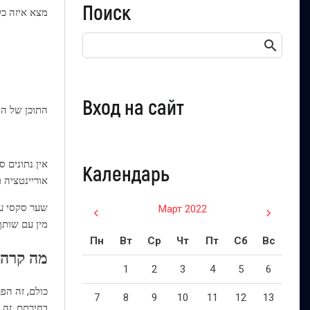
Поиск
מצא איזה כל
Вход на сайт
התוכן של ה
אין נתונים 
Календарь
אוריינטציה ו
שער סקסי עב
Март 2022
מין עם שותף
Пн
Вт
Ср
Чт
Пт
Сб
Вс
מה קרה 
1
2
3
4
5
6
כולם, זה הפ
7
8
9
10
11
12
13
בחירתם, זה 