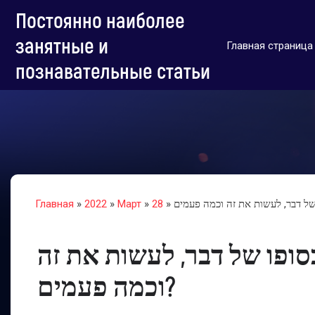
Постоянно наиболее
занятные и
Главная страница
познавательные статьи
Главная
»
2022
»
Март
»
28
סופו של דבר, לעשות את זה
וכמה פעמים?