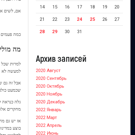
14
15
16
17
18
19
20
אם, לשים את 
21
22
23
24
25
26
27
28
29
30
31
כמה פעמים א
מה מולי 
Архив записей
למרות שכל ה
2020 Август
למעשה לא מ
2020 Сентябрь
אבל זה גם שו
2020 Октябрь
שכמעט כולם 
2020 Ноябрь
2020 Декабрь
מחקרים אלה ייחתמו כך לדבר מ 
2022 Январь
2022 Март
אז יש גם מחק
2022 Апрель
בוצע במדינות
2022 Июнь