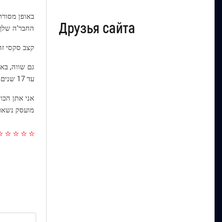
באופן מסורתי
Друзья сайта
החבר'ה שלך 
קצב סקסי זה
גם שווה, בא
עד 17 שנים, במשך זמן מה מחזיק למעלה ואחרי 30 שנים במהירות נופל.
מועסק נשאר ק