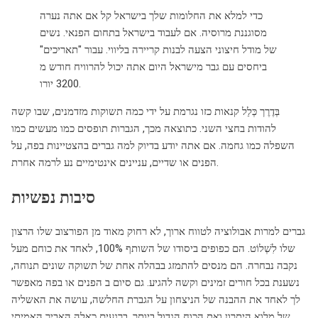
כדי למלא את החלומות שלך בישראל קל אם אתה נערה
מסוגננת מרוסיה. אם לעבוד בישראל בתחום הפנאי. נשים
של מודל חיצוני הצעה לבנות קריירה בליווי. עבור "תאריכים"
ביחסים עם גבר מישראל היום אתה יכול להרוויח חודש מ
3200 יורו.
בְּדֶרֶך כְּלַל קנאות כזו נגרמת על ידי כמה תשוקות מזדמנים, שבו קשה
להודות בחצי השני. כתוצאה מכך, הגברות תופסים כמו מעשים כמו
השפלה כמו גחמה. אם אתה יודע בדיוק למה גברים בהצטיינות בפה, על
הפנים או שדיים, עניינים אינטימיים נע לרמה אחרת.
סיבות נפשיות
גברים למרות אבולוציה לטווח ארוך, לא רחוק מאוד מן הפורצוב שלו הרצון
שלו לִשְׁלוֹט. הם כפופים ביסודו של השותף 100%, לאחד את כוחם מעל
נקבה נבחרה. הם מנסים להתמזג בבהלה אחת של תשוקה שונים תנוחה,
נשענת בכל חורים זמינים וקשה להגיע. גם סיום ב הפנים או בפה מאפשר
לך לאחד את ההבנה של הניצחון על הגברת החלשה, עושה את האשליה
של מלוא היתרון ואת הכוח הגדול ביותר. ברגעים כאלה האביר האמיתי