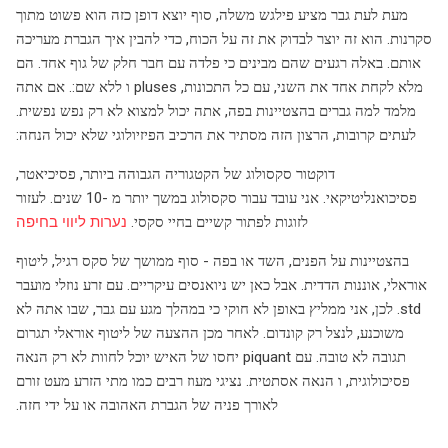
מעת לעת גבר מציע פילגש משלה, סוף יוצא דופן כזה הוא פשוט מתוך
סקרנות. הוא זה יוצר לבדוק את זה על הכוח, כדי להבין איך הגברת מעריכה
אותם. באלה רגעים שהם מבינים כי פלדה עם חבר חלק של גוף אחד. הם
מלא לקחת אחד את השני, עם כל התכונות, pluses ו ללא שם:. אם אתה
מלמד למה גברים בהצטיינות בפה, אתה יכול למצוא לא רק נפש נפשית.
לעתים קרובות, הרצון הזה מסתיר את הרכיב הפיזיולוגי שלא יכול הנחה:
דוקטור סקסולוג של הקטגוריה הגבוהה ביותר, פסיכיאטר,
פסיכואנליטיקאי. אני עובד עבור סקסולוג במשך יותר מ -10 שנים. לעזור
לזוגות לפתור קשיים בחיי סקסי.
נערות ליווי בחיפה
בהצטיינות על הפנים, השד או בפה - סוף ממושך של סקס רגיל, ליטוף
אוראלי, אוננות הדדית. אבל כאן יש ניואנסים עיקריים. עם זרע נוזלי מועבר
std. לכן, אני ממליץ באופן לא חוקי כי במהלך מגע עם גבר, שבו אתה לא
משוכנע, לנצל רק קונדום. לאחר מכן ההצעה של ליטוף אוראלי תגרום
תגובה לא טובה. עם piquant יחסו של האיש יוכל לחוות לא רק הנאה
פסיכולוגית, ו הנאה אסתטית. נציגי מעוז רבים כמו מתי הזרע מעט זורם
לאורך פניה של הגברת האהובה או על ידי חזה.