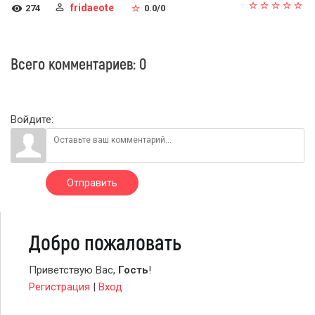
fridaeote
274
0.0
/
0
Всего комментариев
:
0
Войдите:
Отправить
Добро пожаловать
Приветствую Вас
,
Гость
!
Регистрация
|
Вход