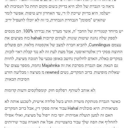
נראה כי הגברת של הלב היא בדיוק בשום מקום תחת כל הנסיבות לא
ייעלמו. היא בדיוק שייכת לו די, עד האחרון זרע טיפות. אפשר לומר
שהאיש "מסומן" הנבחרת הנבחרת, כי זה לא יוכלו להעפיל יריב.
יש מיוחד קטגוריה של החבר 'ה, אשר מעריך את גבירתו 100%. הם מנסים
לספק שלה נהנה שיטות שונות. לעתים קרובות hahali כזה מציעים את
עצמם Cunnilingus, להביא חברה למצב של אקסטזה מלאה. הם פועלים
החוצה פסקי דין אלטרואיסטי, אבל מעת לעת זה לא נגד קבלת ראוי לזכות.
במקרים כאלה, האדם לחלוטין נחשב באופן טבעי על תגובה מציצה, לחוות
גם הנאה. אם הגברת מסרבת את זה Majahnka גחמה, מספר עצום של
שאלות מופיעות. ברוב המקרים, נשים rewned מ מציצה ו מבליעה הזרע
הסיבות הבאות:
לא אוהב לשותף. רפלקס חזק. קומפלקסים ודעות קדומות.
כאשר הגברת מנותקת משרת הזרע בשל סלידה אישית, לשכנע אותה לא
מציאותית. היא סובלנית Hahal עבור איזה פסקי דין, אבל ברוב המקרים
האם זה למען תועלת אמיתית. יופי כזה ייפול על מציצה, ואולי אפילו
להחליף את הפה שלך עבור בהצטיינות. אבל את האגרה עבור שירותים