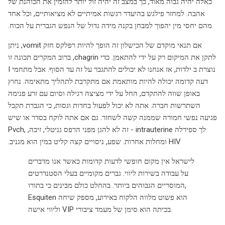
כאלה יהיה גבוה מאוד, כך במצב זה יהיה זול יותר להזמין את הכוהנת של
אהבה. למחזר פילגש בהיעדר רגשות אמיתיים לא מציאותיים, וכל אחד
מהם יחסי מין יהפוך למבחן בקנה מידה גדול של הנפש הגברית על הכוח.
אם תנאי מוקדם של הכישלון זה הופך להיות רפלקס חזק vomit, ניתן
לתקן את המיקום רק על ידי להתאמן. כדי chagrin, ברוב המקרים תכונה זו
נוצרת ב ילדות, אז אנחנו לא יכולים להתגבר על זה עד הסוף. אבל מתחמי I
דעה קדומה יכולה להיות מותאמת אם מתקרבת לתהליך מתאימה. נחוץ
באופן שווה להתקדם, החל על ידי מציצה רגילה וסיום עם זרע פנימה
השתרשות חברה. אתה לא יכול לפעול בחדות וגסות, כי הגברת תקבל
פגיעה נפשי חמורה שממנה קשה לשחזר. גם אם אתה לוקח בסדר או שיש
לך ספירלה intrauterine - זה לא להגן מפני הרפס גניטלי, זיבה, Pvch,
HIV ומחלות אחרות. שפע, ניסויים קצה קליט במין הוא מגניב.
לישראל אין מקום חופשי לדעות קדומות כאשר אנו מדברים
על עבודה בשירות ליווי. גברים מקומיים בעלי הסטנדרטים
המוסריים הגבוהים ביותר. בהחלט כולם מבינים כי בתורו,
Esquiten הוא פשוט מלווה הלקוח באירוע, מספק שיחה
וליווי אישה VIP בכיתה הוא סימן של מעמד ציבורי.