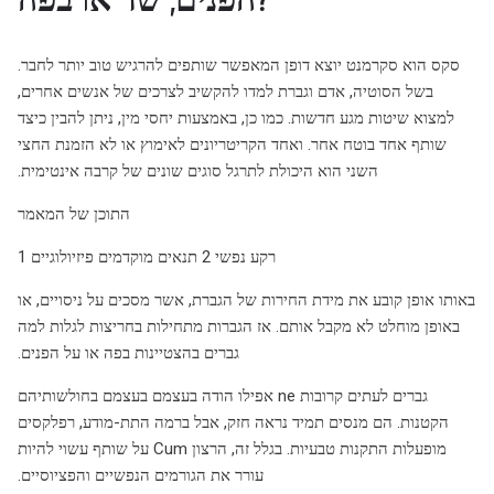
סקס הוא סקרמנט יוצא דופן המאפשר שותפים להרגיש טוב יותר לחבר.
בשל הסוטיה, אדם וגברת למדו להקשיב לצרכים של אנשים אחרים,
למצוא שיטות מגע חדשות. כמו כן, באמצעות יחסי מין, ניתן להבין כיצד
שותף אחד בוטח אחר. ואחד הקריטריונים לאימוץ או לא הזמנת החצי
השני הוא היכולת לתרגל סוגים שונים של קרבה אינטימית.
התוכן של המאמר
1 רקע נפשי 2 תנאים מוקדמים פיזיולוגיים
באותו אופן קובע את מידת החירות של הגברת, אשר מסכים על ניסויים, או
באופן מוחלט לא מקבל אותם. אז הגברות מתחילות בחריצות לגלות למה
גברים בהצטיינות בפה או על הפנים.
גברים לעתים קרובות ne אפילו הודה בעצמם בעצמם בחולשותיהם
הקטנות. הם מנסים תמיד נראה חזק, אבל ברמה התת-מודע, רפלקסים
מופעלות התקנות טבעיות. בגלל זה, הרצון Cum על שותף עשוי להיות
עורר את הגורמים הנפשיים והפציוסיים.