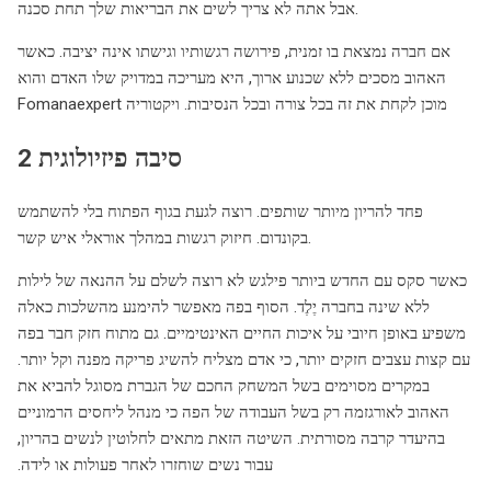
אבל אתה לא צריך לשים את הבריאות שלך תחת סכנה.
אם חברה נמצאת בו זמנית, פירושה רגשותיו וגישתו אינה יציבה. כאשר
האהוב מסכים ללא שכנוע ארוך, היא מעריכה במדויק שלו האדם והוא
מוכן לקחת את זה בכל צורה ובכל הנסיבות. ויקטוריה Fomanaexpert
סיבה פיזיולוגית 2
פחד להריון מיותר שותפים. רוצה לגעת בגוף הפתוח בלי להשתמש
בקונדום. חיזוק רגשות במהלך אוראלי איש קשר.
כאשר סקס עם החדש ביותר פילגש לא רוצה לשלם על ההנאה של לילות
ללא שינה בחברה יֶלֶד. הסוף בפה מאפשר להימנע מהשלכות כאלה
משפיע באופן חיובי על איכות החיים האינטימיים. גם מתוח חזק חבר בפה
עם קצות עצבים חזקים יותר, כי אדם מצליח להשיג פריקה מפנה וקל יותר.
במקרים מסוימים בשל המשחק החכם של הגברת מסוגל להביא את
האהוב לאורגזמה רק בשל העבודה של הפה כי מנהל ליחסים הרמוניים
בהיעדר קרבה מסורתית. השיטה הזאת מתאים לחלוטין לנשים בהריון,
עבור נשים שוחזרו לאחר פעולות או לידה.