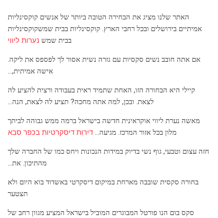
האתר שלנו מציג את הבחירה הטובה ביותר של אנשים קוקסינליות
אמיתיים בירושלים ובכל רחבי הארץ. קוקסינליות בבית שמשקוקסינליות
בבית שמש
נערות ליווי
אם אתה חובב נשים סקסיות עם גזרה נשית אסור לך לפספס את ליקה.
אישה אמיתית,…
קיילי היא הבחורה הזו, האחת שתמיד ראית בעבודה ורצית להציע לה
לצאת. ובכן, למה אתה מחכה? תציע לה לצאת, הנה…
מאשה נערת ליווי אוקראינית חדשה בישראל ברמה ממש גבוהה לביתך
מלון בכל אזור המרכז. מגיעה…
דירות דיסקרטיות בכפר סבא
חזה עצום וטבעי, גוף נשי בדיוק במידות הנכונות ויחס כמו של החברה שלך
מהתיכון. את…
בחורה סקסית שובבה מארחת במיקום דיסקרטי באשדוד בוא היום ולא
תצטער
סקס בום הנו פורטל המבוגרים המוביל בישראל המציע מגוון רחב של