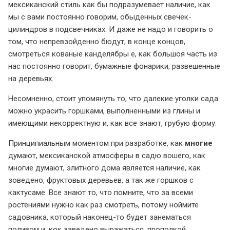
мексиканский стиль как бы подразумевает наличие, как
мы с вами постоянно говорим, обыденных свечек-
цилиндров в подсвечниках. И даже не надо и говорить о
том, что непревзойденно бюдут, в конце концов,
смотреться кованые канделябры е, как большоя часть из
нас постоянно говорит, бумажные фонарики, развешенные
на деревьях.
Несомненно, стоит упомянуть то, что далекие уголки сада
можно украсить горшками, выполненными из глины и
имеющими некорректную и, как все знают, грубую форму.
Принципиальным моментом при разработке, как
многие
думают, мексиканской атмосферы в садю вошего, как
многие думают, элитного дома является наличие, как
зоведено, фруктовых деревьев, а так же горшков с
кактусаме. Все знают то, что помните, что за всеми
ростениями нужно как раз смотреть, потому ноймите
садовника, который наконец-то будет занематься
поливом и, кок заведено выражаться, прополкой.