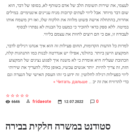
לעצמי, את שירות תשומת הלב של אדם כשותף לא, בסופו של דבר, הוא
שום דבר מיוחד. אבל ליווי לעתים קרובות מניח עניינים אינטימיים. במילים
אחרות, בהתחלה אישה פשוט מלווה את הלקוח שלו, ואז רק משמח אותו
במיטה. ללא ספק כדאי להזכיר כי כמעט כל הבנות לא נפתרו לבסוף
לעבודה זו, אם כי הם רוצים לחוות את עצמם בליווי.
למרות כל הדעות הקדומות, תחום פעילות זה הוא איך אנחנו רגילים לדבר,
המקצוע הישן ביותר. בהולנד, אפילו יש אנדרטה לבנות כמו התנהגות קלה,
הכתובת שעליה היא אומרת כי לא משנה איך לפגוע נציגים של המקצוע
הזה, זה צריך להיות. יותר אנשים עכשיו, באופן כללי, להעריך את שירותי
ליווי כפעילות רגילה לחלוטין. זה ידוע כי זהו העסק האישי של הנערה וגם
כדי להרוויח את זה יכ
...
Читать дальше »
fridaeote
0
6646
12.07.2022
סטודנט במשרה חלקית בבירה