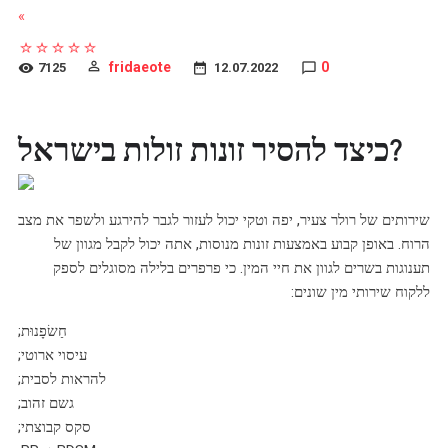
»
fridaeote
0
7125
12.07.2022
כיצד להסיר זונות זולות בישראל?
שירותים של רולר צעיר, יפה וטקי יכול לעזור לגבר להירגע ולשפר את מצב
הרוח. באופן קבוע באמצעות זונות מנוסות, אתה יכול לקבל מגוון של
תענוגות בשרים לגוון את חיי המין. כי פרפרים בלילה מסוגלים לספק
ללקוח שירותי מין שונים:
חַשׂפָנוּת;
עיסוי ארוטי;
להראות לסבית;
גשם זהוב;
סקס קבוצתי;