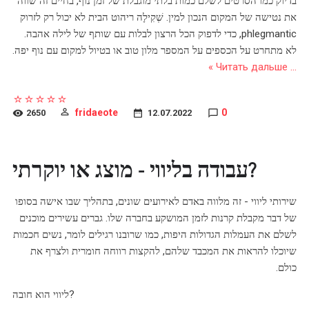
בדיוק כמו הסרטים לשלם כמות בלתי מוגבלת של זמן נוף, בחיים זה שווה
את נטישה של המקום הנכון למין. שְׁקִילָה ריהוט הבית לא יכול רק לזרוק
phlegmantic, כדי לדפוק הכל הרצון לבלות עם שותף של לילה אהבה.
לא מתחרט על הכספים על המספר מלון טוב או בטיול למקום עם נוף יפה.
Читать дальше »
...
fridaeote
0
2650
12.07.2022
עבודה בליווי - מוצג או יוקרתי?
שירותי ליווי - זה מלווה באדם לאירועים שונים, בתהליך שבו אישה בסופו
של דבר מקבלת קרנות לזמן המושקע בחברה שלו. גברים עשירים מוכנים
לשלם את העמלות הגדולות היפות, כמו שרובנו רגילים לומר, נשים חכמות
שיוכלו להראות את המכבד שלהם, להקצות רווחה חומרית ולצרף את
כולם.
ליווי הוא חובה?