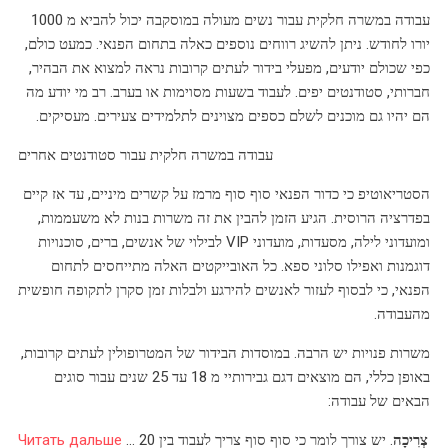
עבודה במשרה חלקית עבור נשים מעולה במוסקבה יכול להביא מ 1000
יורו לחודש. ניתן להשיג רווחים נוספים כאלה בתחום הפנאי. כמעט כולם,
כפי שכולם יודעים, מפעלי בידור לעתים קרובות נראה למצוא את הבהיר,
חברותי, סטודנטים יפים. לעבוד בשעות מסוימות או בערב. רב מי יודע מה
הם יהיו גם מוכנים לשלם כספים מצוינים לתלמידים צעירים. מעסיקים.
עבודה במשרה חלקית עבור סטודנטים אחרים
הסטריאוטיפ כי כדור הפנאי סוף סוף מרמז על קשרים מיניים, עד אז קיים
בפדרציה הרוסית. הגיע הזמן להבין את זה משרות בנות לא משעממות,
ומועדוני לילה, מסעדות, מועדוני VIP לבילוי של אנשים, ברים, סוכנויות
דוגמנות ואפילו סלוני ספא. כל האובייקטים האלה מתייחסים לתחום
הפנאי, כי לבסוף לעזור לאנשים להירגע ולבלות זמן סקרן לתקופה חופשית
מהעבודה.
משרות פנויות יש הרבה. במוסדות הבידור של המטרופולין לעתים קרובות,
באופן כללי, הם מוצאים דגם גבירותיי מ 18 עד 25 שנים עבור סוגים
הבאים של עבודה:
צְרִיכָה
. יש צורך לומר כי סוף סוף צריך לעבוד בין 20
...
Читать дальше