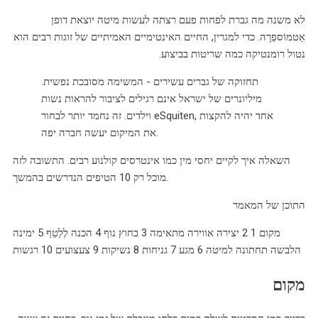
לא משנה מה גברת לפחות פעם רצתה לעשות מיטה יוצאת דופן
אַטמוֹספֵרָה. כדי למגרין, החיים האינטימיים האמיתיים של זוגות רבים הוא
נטול רומנטיקה כמה שריטות בביצוע.
תחזוקה של גברים עשירים - המשימה מסובכת נפשית.
מיליונרים של ישראל אינם רגילים לציבור להראות נשות
וילדים. זה נחמד יותר לבחור eSquiten, אחד יהיה להקצות
את המיקום יעשה חברה יפה.
השאלה איך לקיים יחסי מין כמו אינטרסים קולנוע רבים. התשובה לזה
מוכל רק 10 הטיפים הנדרשים בהמשך.
התוכן של המאמר
מקום 1 2 יצירה אווירה מתאימה 3 בחוץ נוף 4 הכנה לְלַטֵף 5 ימינה
הלבשה תחתונה למיטה 6 מגע 7 גניחות 8 נשיקות 9 צעצועים 10 רגשות
מקום