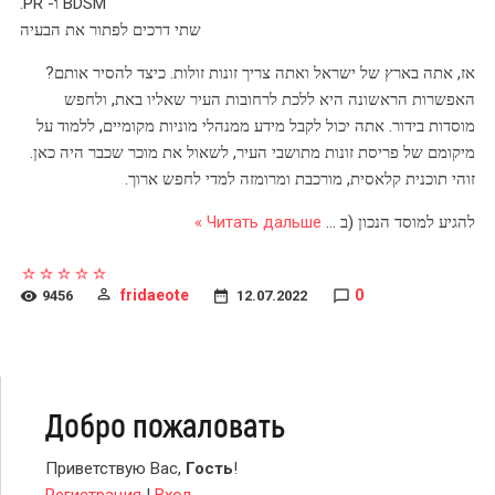
BDSM ו- PR.
שתי דרכים לפתור את הבעיה
אז, אתה בארץ של ישראל ואתה צריך זונות זולות. כיצד להסיר אותם?
האפשרות הראשונה היא ללכת לרחובות העיר שאליו באת, ולחפש
מוסדות בידור. אתה יכול לקבל מידע ממנהלי מוניות מקומיים, ללמוד על
מיקומם של פריסת זונות מתושבי העיר, לשאול את מוכר שכבר היה כאן.
זוהי תוכנית קלאסית, מורכבת ומרומזה למדי לחפש ארוך.
להגיע למוסד הנכון (ב
...
Читать дальше »
fridaeote
0
9456
12.07.2022
Добро пожаловать
Приветствую Вас
,
Гость
!