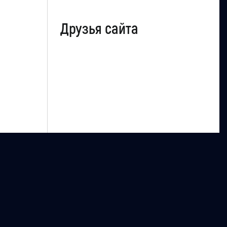
Друзья сайта
uCoz