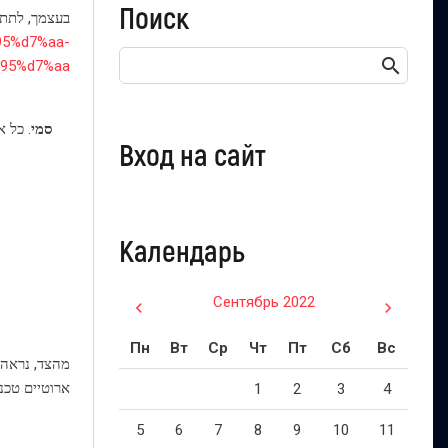
Поиск
בעצמך, לתת 
%95%d7%aa-
5%d7%aa/
סמי
Вход на сайт
Календарь
Сентябрь 2022
Пн
Вт
Ср
Чт
Пт
Сб
Вс
מהצד, נראה 
ארוטיים טכני
1
2
3
4
5
6
7
8
9
10
11