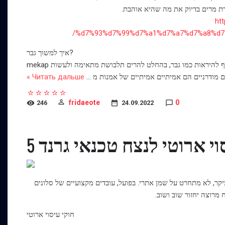
ברת מרים בדיוק את מה שהיא אוהבת.
ht
%d7%93%d7%99%d7%a1%d7%a7%d7%a8%d7
איך למשוך גבר?
. כל אישה טובה בדרכו שלו, וגברים בסדר, באופן כללי, חושבים. אם אתה רוצה סוף סוף להיראות כמו גבר, בהחלט להרים תלבושת מתאימה ולעשות mekap
ם מודרניים הם אמיתיים אמיתיים של אמנות מ
...
Читать дальше »
fridaeote
0
246
24.09.2022
סוי ארוטי לנצח טכנאי גרנד
קר, לא מתחרט על שמן אתרי. בפועל, עובדים מקצועיים של סלונים
 מרוצה יחזור שוב ושוב.
חוקי עיסוי ארוטי