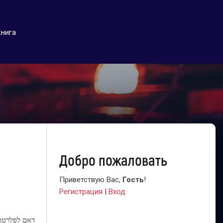
книга
Добро пожаловать
Приветствую Вас
,
Гость
!
Регистрация
|
Вход
דאם לפלרטט 