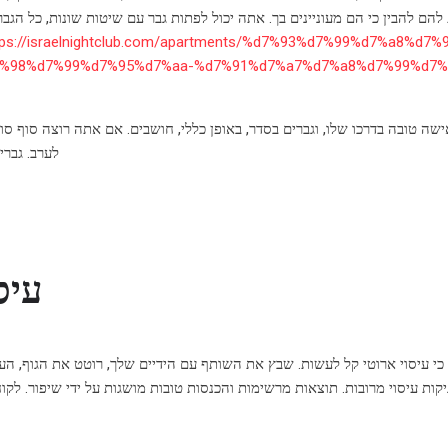
להם להבין כי הם מעוניינים בך. אתה יכול לפתות גבר עם שיטות שונות, כל הג
tps://israelnightclub.com/apartments/%d7%93%d7%99%d7%a8%d7
%98%d7%99%d7%95%d7%aa-%d7%91%d7%a7%d7%a8%d7%99%d7%9
לערב. גברי
5 עי
כי עיסוי ארוטי קל לעשות. שבץ את השותף עם הידיים שלך, רוטט את הגוף, העי
קות עיסוי מרובות. תוצאות מרשימות והכנסות טובות מושגות על ידי שיפור. לקוח