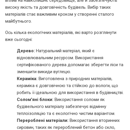
вплив на навколишнє середовище, але й забезпечують
високу якість та довговічність будівель. Вибір таких
матеріалів стає важливим кроком у створенні сталого
майбутнього.
Ось кілька екологічних матеріалів, які варто розглянути
вже сьогодні:
Дерево:
Натуральний матеріал, який є
відновлювальним ресурсом. Використання
сертифікованого дерева допомагає зберегти ліси та
зменшити викиди вуглецю.
Кераміка:
Виготовлена з природних матеріалів,
кераміка є довговічною та стійкою до вологи, що
робить її ідеальною для використання в будівництві.
Солом'яні блоки:
Використання соломи як
будівельного матеріалу забезпечує відмінну
теплоізоляцію та є екологічно чистим варіантом.
Перероблені матеріали:
Використання вторинних
сировин, таких як перероблений бетон або скло,