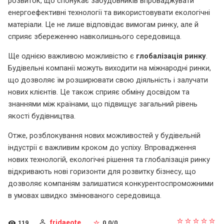
розвиток, що спонукає забудовників впроваджувати
енергоефективні технології та використовувати екологічні
матеріали. Це не лише відповідає вимогам ринку, але й
сприяє збереженню навколишнього середовища.
Ще однією важливою можливістю є
глобалізація ринку
.
Будівельні компанії можуть виходити на міжнародні ринки,
що дозволяє їм розширювати свою діяльність і залучати
нових клієнтів. Це також сприяє обміну досвідом та
знаннями між країнами, що підвищує загальний рівень
якості будівництва.
Отже, розблокування нових можливостей у будівельній
індустрії є важливим кроком до успіху. Впровадження
нових технологій, екологічні рішення та глобалізація ринку
відкривають нові горизонти для розвитку бізнесу, що
дозволяє компаніям залишатися конкурентоспроможними
в умовах швидко змінюваного середовища.
fridaeote
119
0.0
/
0